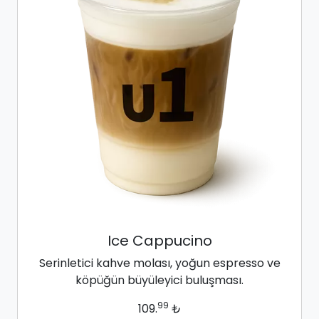
Ice Cappucino
Serinletici kahve molası, yoğun espresso ve
köpüğün büyüleyici buluşması.
99
109.
₺