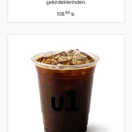
çekirdeklerinden.
99
109.
₺