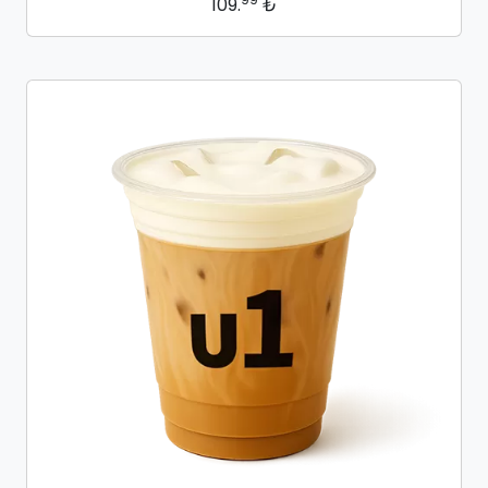
109.
₺