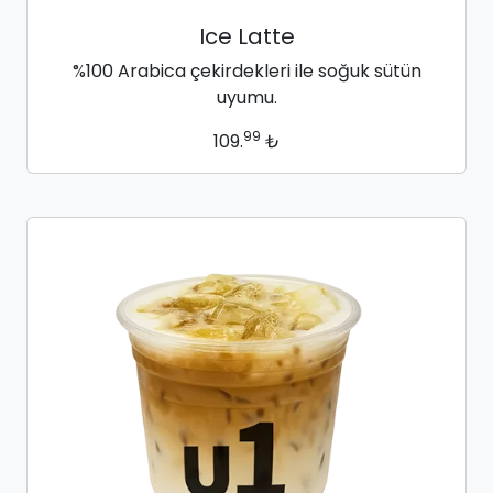
Ice Latte
%100 Arabica çekirdekleri ile soğuk sütün
uyumu.
99
109.
₺