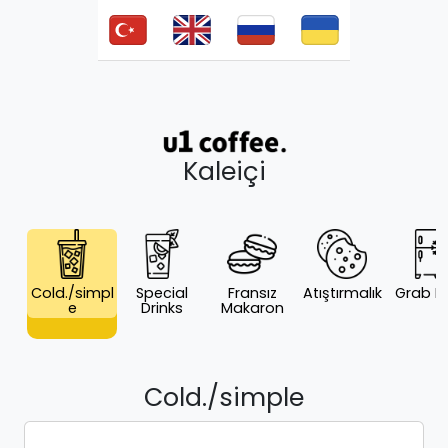
Kaleiçi
Cold./simpl
Special
Fransız
Atıştırmalık
Grab N
e
Drinks
Makaron
Cold./simple